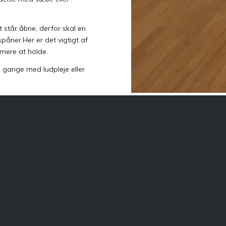
et står åbne, derfor skal en
ner.​Her er det vigtigt af
mmere at holde.
3 gange med ludpleje eller
r
Om os
g
SJ Gulv A/S er grundlagt i Va