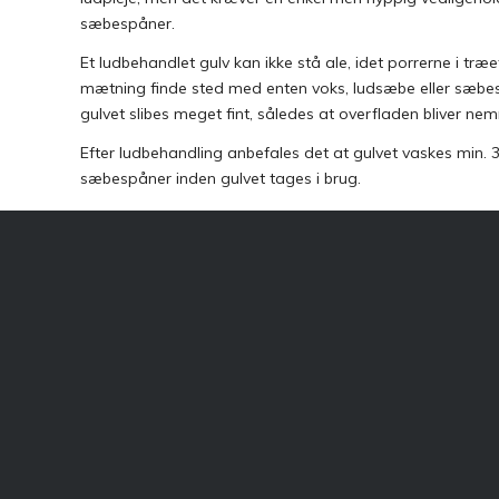
sæbespåner.
​Et ludbehandlet gulv kan ikke stå ale, idet porrerne i træ
mætning finde sted med enten voks, ludsæbe eller sæbespå
gulvet slibes meget fint, således at overfladen bliver ne
Efter ludbehandling anbefales det at gulvet vaskes min. 
sæbespåner inden gulvet tages i brug.​
Galleri
Indhent tilbud
Kontakt os
Ydelse
Afslibnin
SJ Gulv A/S