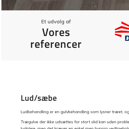
Et udvalg af
Vores
referencer
Lud/sæbe
Ludbehandling er en gulvbehandling som lysner træet, og
Trægulve der ikke udsættes for stort slid kan uden pro
ludpleje, men det kræver en enkel men hyppig vedligehol