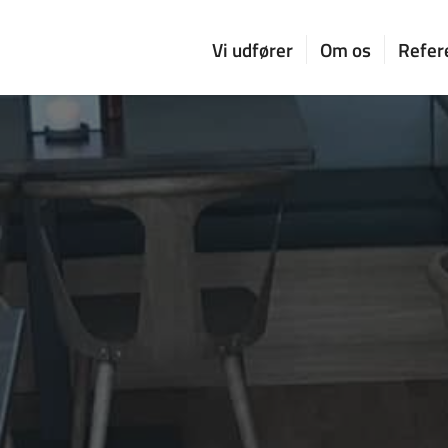
Vi udfører
Om os
Refer