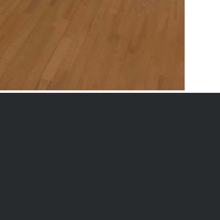
nløse i