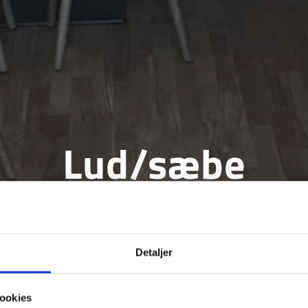
Lud/sæbe
Kontakt os
70 50 52 52
Detaljer
ookies