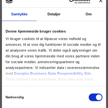
Samtykke
Detaljer
Om
Denne hjemmeside bruger cookies
Vi bruger cookies til at tilpasse vores indhold og
annoncer, til at vise dig funktioner til sociale medier og til
at analysere vores trafik. Vi deler også oplysninger om
din brug af vores hjemmeside med vores partnere inden
for sociale medier, annonceringspartnere og
analysepartnere. Vi indsamler data i overensstemmelse
med
Googles Business Data Responsibility Site
.
Vores partnere kan kombinere disse data med andre
oplysninger, du har givet dem, eller som de har indsamlet
fra din brug af deres tjenester.
Samtykkevalg
Se Cookie & Privatlivspolitik
her
Nødvendig